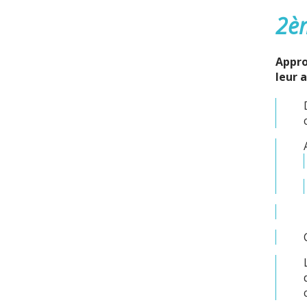
2èm
Appro
leur 