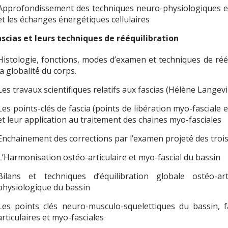
Approfondissement des techniques neuro-physiologiques et
et les échanges énergétiques cellulaires
ascias et leurs techniques de rééquilibration
Histologie, fonctions, modes d’examen et techniques de rééq
la globalité́ du corps.
Les travaux scientifiques relatifs aux fascias (Hélène Langevin
Les points-clés de fascia (points de libération myo-fasciale 
et leur application au traitement des chaines myo-fasciales
Enchainement des corrections par l’examen projeté́ des troi
L’Harmonisation ostéo-articulaire et myo-fascial du bassin
Bilans et techniques d’équilibration globale ostéo-ar
physiologique du bassin
Les points clés neuro-musculo-squelettiques du bassin, fa
articulaires et myo-fasciales