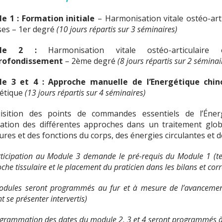
e 1 : Formation initiale
– Harmonisation vitale ostéo-arti
ses – 1er degré
(10 jours répartis sur 3 séminaires)
ule 2 :
Harmonisation vitale ostéo-articulair
rofondissement
– 2ème degré
(8 jours répartis sur 2 séminai
e 3 et 4 : Approche manuelle de l’Energétique chin
étique
(13 jours répartis sur 4 séminaires)
uisition des points de commandes essentiels de l’Éne
ration des différentes approches dans un traitement glob
ures et des fonctions du corps, des énergies circulantes et 
ticipation au Module 3 demande le pré-requis du Module 1 (t
oche tissulaire et le placement du praticien dans les bilans et corr
dules seront programmés au fur et à mesure de l’avancement 
t se présenter intervertis)
grammation des dates du module 2, 3 et 4 seront programmés à 