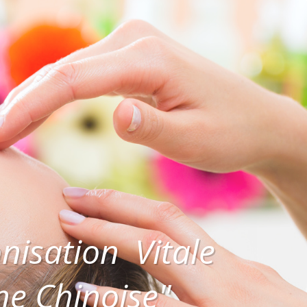
isation Vitale
ne Chinoise"