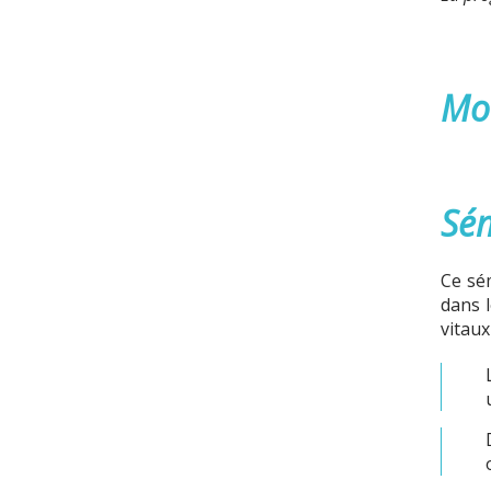
Mod
Sém
Ce sé
dans 
vitaux