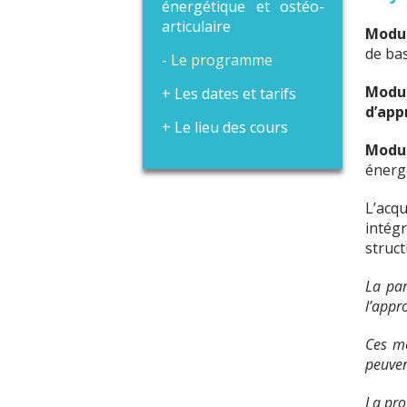
énergétique et ostéo-
articulaire
Modul
de ba
Le programme
Mod
Les dates et tarifs
d’app
Le lieu des cours
Modul
énerg
L’acq
intég
struct
La par
l’appr
Ces mo
peuven
La pro