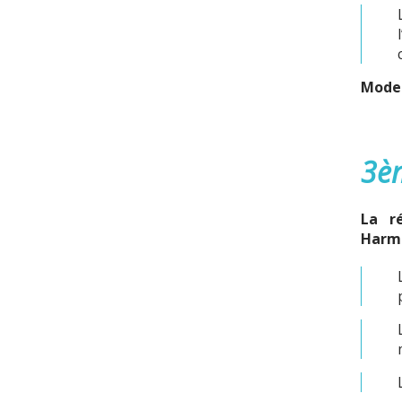
Modes
3èm
La ré
Harmo